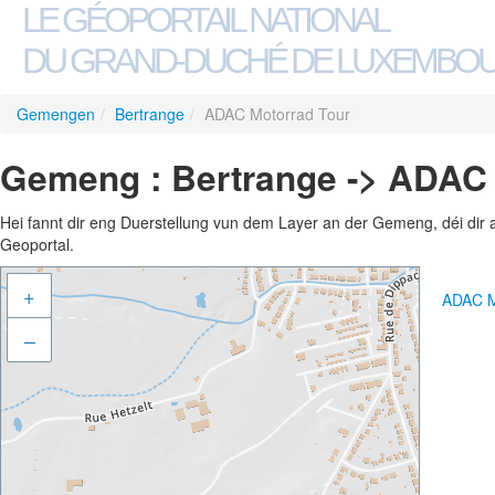
LE GÉOPORTAIL NATIONAL
DU GRAND-DUCHÉ DE LUXEMBO
Gemengen
/
Bertrange
/
ADAC Motorrad Tour
Gemeng : Bertrange -> ADAC 
Hei fannt dir eng Duerstellung vun dem Layer an der Gemeng, déi dir 
Geoportal.
+
ADAC M
–