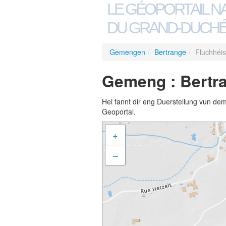
LE GÉOPORTAIL N
DU GRAND-DUCHÉ
Gemengen
/
Bertrange
/
Fluchhéis
Gemeng : Bertra
Hei fannt dir eng Duerstellung vun de
Geoportal.
+
–