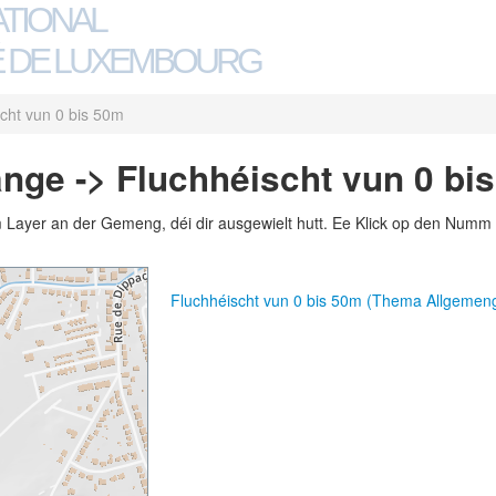
ATIONAL
 DE LUXEMBOURG
cht vun 0 bis 50m
nge -> Fluchhéischt vun 0 bi
m Layer an der Gemeng, déi dir ausgewielt hutt. Ee Klick op den Numm 
Fluchhéischt vun 0 bis 50m (Thema Allgemen