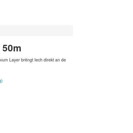
s 50m
vum Layer brëngt Iech direkt an de
g)