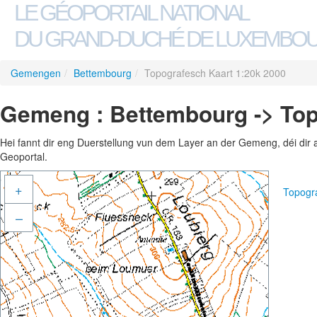
LE GÉOPORTAIL NATIONAL
DU GRAND-DUCHÉ DE LUXEMBO
Gemengen
/
Bettembourg
/
Topografesch Kaart 1:20k 2000
Gemeng : Bettembourg -> Top
Hei fannt dir eng Duerstellung vun dem Layer an der Gemeng, déi dir 
Geoportal.
+
Topogr
–