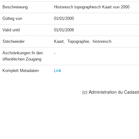
Beschreiwung
Historesch topographesch Kaart vun 2000
Gülteg vun
01/01/2000
Valid until
01/01/2008
Stëchwieder
Kaart,  Topographie,  historesch
Aschränkungen fir den 
-
öffentlëchen Zougang
Komplett Metadaten
Link
(c) Administration du Cadast