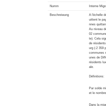
Numm
Interne Mig
Beschreiwung
A l'échelle 
uittent le p
nnes quittan
Au niveau de
02 communes 
te). Cela si
de résident
urg (-2 359 
communes se
unes de Diff
résidents l
ale.

Définitions:
Par solde mi
et le nombre
Dans la migr