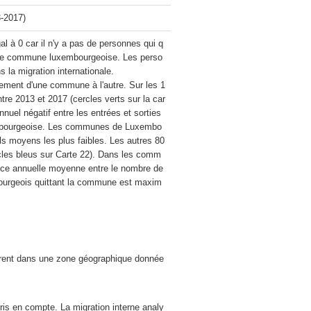
3-2017)
l à 0 car il n'y a pas de personnes qui q
autre commune luxembourgeoise. Les perso
la migration internationale.

ement d'une commune à l'autre. Sur les 1
e 2013 et 2017 (cercles verts sur la car
uel négatif entre les entrées et sorties 
embourgeoise. Les communes de Luxembo
s moyens les plus faibles. Les autres 80 
cles bleus sur Carte 22). Dans les comm
ence annuelle moyenne entre le nombre de 
bourgeois quittant la commune est maxim
trent dans une zone géographique donnée 
ris en compte. La migration interne analy