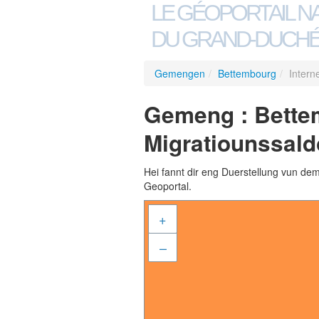
LE GÉOPORTAIL N
DU GRAND-DUCHÉ
Gemengen
/
Bettembourg
/
Intern
Gemeng : Bettem
Migratiounssald
Hei fannt dir eng Duerstellung vun de
Geoportal.
+
–