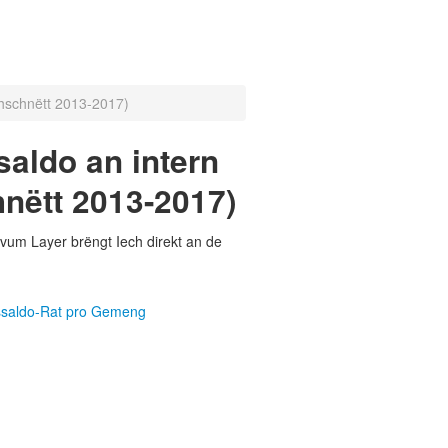
chschnëtt 2013-2017)
aldo an intern
nëtt 2013-2017)
vum Layer brëngt Iech direkt an de
nssaldo-Rat pro Gemeng