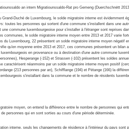
ratiounssaldo an intern Migratiounssaldo-Rat pro Gemeng (Duerchschnëtt 201
du Grand-Duché de Luxembourg, le solde migratoire interne est évidemment éga
ays: toutes les personnes qui sortent d'une commune s'installent dans une 
t une commune luxembourgeoise pour s'installer à l'étranger sont reprises dans 
s communes, le solde migratoire interne moyen entre 2013 et 2017 varie fort
du Luxembourg, 22 présentent un solde migratoire interne moyen négatif entr
gnifie qu'en moyenne entre 2013 et 2017, ces communes présentent un bilan ann
s luxembourgeois en provenance ou à destination d'une autre commune lux
personnes), Hesperange (-152) et Strassen (-102) présentent les soldes annuel
 caractérisent néanmoins par un solde migratoire interne moyen positif (cer
erdange (213 personnes par an), Schifflange (194) et Pétange (166) la différ
uxembourgeois s'installant dans la commune et le nombre de résidents luxem
gratoire moyen, on entend la différence entre le nombre de personnes qui en
 de personnes qui en sont sorties au cours d'une période déterminée.
ation interne, seuls les changements de résidence à l'intérieur du pays sont p