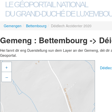
LE GÉOPORTAIL NATIONAL
DU GRAND-DUCHÉ DE LUXEMBO
Gemengen
/
Bettembourg
/
Déidlech Accidenter 2020
Gemeng : Bettembourg -> Déi
Hei fannt dir eng Duerstellung vun dem Layer an der Gemeng, déi dir 
Geoportal.
+
Déidle
–