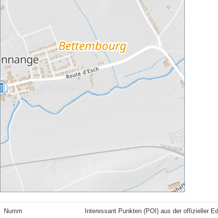
Numm
Interessant Punkten (POI) aus der offizieller E