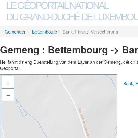
LE GÉOPORTAIL NATIONAL
DU GRAND-DUCHÉ DE LUXEMBO
Gemengen
/
Bettembourg
/
Bank, Finanz, Versécherung
Gemeng : Bettembourg -> Ban
Hei fannt dir eng Duerstellung vun dem Layer an der Gemeng, déi dir 
Geoportal.
+
Bank, 
–