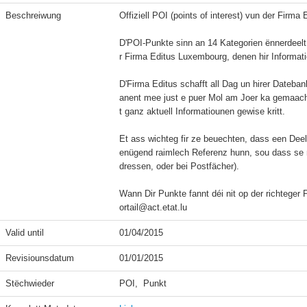
Beschreiwung
Offiziell POI (points of interest) vun der Firma
D'POI-Punkte sinn an 14 Kategorien ënnerdeelt
r Firma Editus Luxembourg, denen hir Informatio
D'Firma Editus schafft all Dag un hirer Dateban
anent mee just e puer Mol am Joer ka gemaach 
t ganz aktuell Informatiounen gewise kritt.

Et ass wichteg fir ze beuechten, dass een Dee
enügend raimlech Referenz hunn, sou dass se ni
dressen, oder bei Postfächer).

Wann Dir Punkte fannt déi nit op der richteger 
ortail@act.etat.lu
Valid until
01/04/2015
Revisiounsdatum
01/01/2015
Stëchwieder
POI,  Punkt