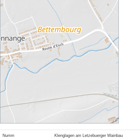
Numm
Klenglagen am Letzebuerger Wainbau