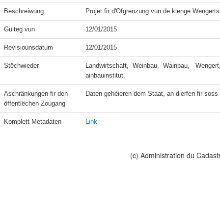
Beschreiwung
Projet fir d'Ofgrenzung vun de klenge Wengert
Gülteg vun
12/01/2015
Revisiounsdatum
12/01/2015
Stëchwieder
Landwirtschaft,  Weinbau,  Wainbau,   Wengert,
ainbauinstitut.
Aschränkungen fir den 
Daten gehéieren dem Staat, an dierfen fir soss n
öffentlëchen Zougang
Komplett Metadaten
Link
(c) Administration du Cadast