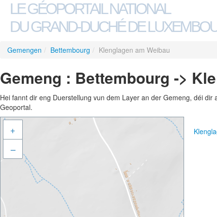
LE GÉOPORTAIL NATIONAL
DU GRAND-DUCHÉ DE LUXEMBO
Gemengen
/
Bettembourg
/
Klenglagen am Weibau
Gemeng : Bettembourg -> Kl
Hei fannt dir eng Duerstellung vun dem Layer an der Gemeng, déi dir 
Geoportal.
+
Klengl
–