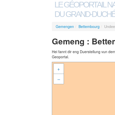
LE GÉOPORTAIL N
DU GRAND-DUCHÉ
Gemengen
/
Bettembourg
/
Undee
Gemeng : Bette
Hei fannt dir eng Duerstellung vun de
Geoportal.
+
–