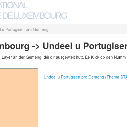
ATIONAL
 DE LUXEMBOURG
l u Portugisen pro Gemeng
mbourg -> Undeel u Portugis
m Layer an der Gemeng, déi dir ausgewielt hutt. Ee Klick op den Numm 
Undeel u Portugisen pro Gemeng (Thema ST