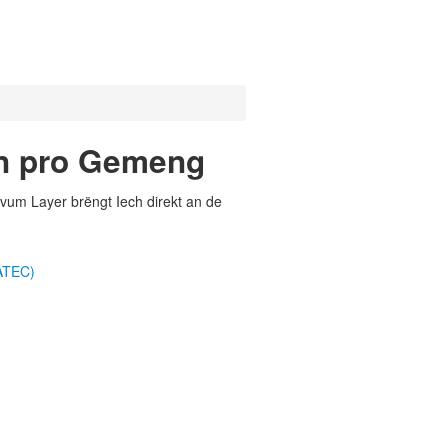
en pro Gemeng
vum Layer brëngt Iech direkt an de
ATEC)