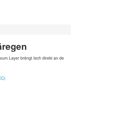
äregen
vum Layer brëngt Iech direkt an de
EC)