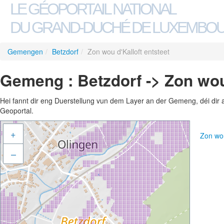
LE GÉOPORTAIL NATIONAL
DU GRAND-DUCHÉ DE LUXEMBO
Gemengen
/
Betzdorf
/
Zon wou d'Kalloft entsteet
Gemeng : Betzdorf -> Zon wou 
Hei fannt dir eng Duerstellung vun dem Layer an der Gemeng, déi dir 
Geoportal.
+
Zon wou
–