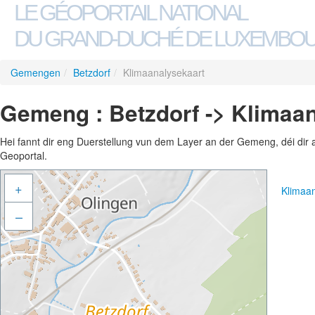
LE GÉOPORTAIL NATIONAL
DU GRAND-DUCHÉ DE LUXEMBO
Gemengen
/
Betzdorf
/
Klimaanalysekaart
Gemeng : Betzdorf -> Klimaa
Hei fannt dir eng Duerstellung vun dem Layer an der Gemeng, déi dir 
Geoportal.
+
Klimaa
–