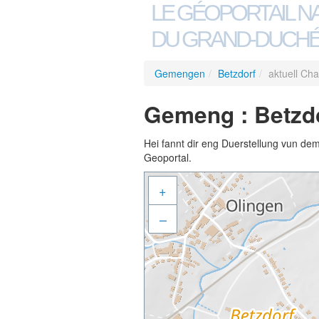
LE GÉOPORTAIL N
DU GRAND-DUCHÉ
Gemengen
/
Betzdorf
/
aktuell Cha
Gemeng : Betzdor
Hei fannt dir eng Duerstellung vun de
Geoportal.
+
–