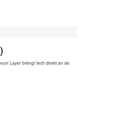
)
vum Layer brëngt Iech direkt an de