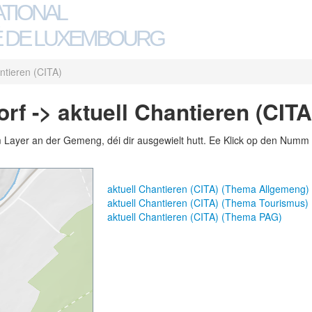
ATIONAL
 DE LUXEMBOURG
ntieren (CITA)
f -> aktuell Chantieren (CITA
m Layer an der Gemeng, déi dir ausgewielt hutt. Ee Klick op den Numm 
aktuell Chantieren (CITA) (Thema Allgemeng)
aktuell Chantieren (CITA) (Thema Tourismus)
aktuell Chantieren (CITA) (Thema PAG)