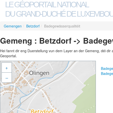
LE GÉOPORTAIL NATIONAL
DU GRAND-DUCHÉ DE LUXEMBO
Gemengen
/
Betzdorf
/
Badegewässerqualitéit
Gemeng : Betzdorf -> Badege
Hei fannt dir eng Duerstellung vun dem Layer an der Gemeng, déi dir 
Geoportal.
+
Badege
Badege
–