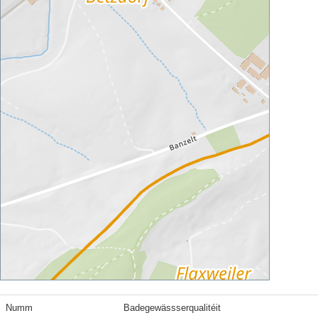
Numm
Badegewässserqualitéit