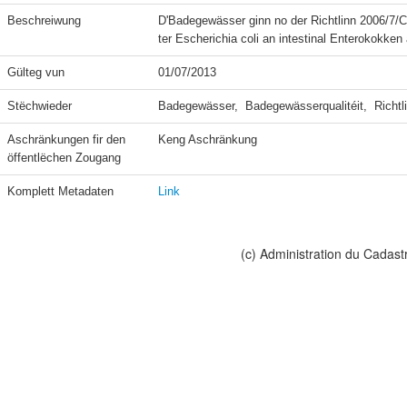
Beschreiwung
D'Badegewässer ginn no der Richtlinn 2006/7
ter Escherichia coli an intestinal Enterokokken
Gülteg vun
01/07/2013
Stëchwieder
Badegewässer,  Badegewässerqualitéit,  Richtl
Aschränkungen fir den 
Keng Aschränkung
öffentlëchen Zougang
Komplett Metadaten
Link
(c) Administration du Cadast