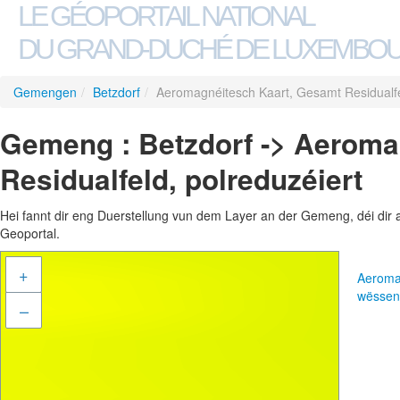
LE GÉOPORTAIL NATIONAL
DU GRAND-DUCHÉ DE LUXEMBO
Gemengen
/
Betzdorf
/
Aeromagnéitesch Kaart, Gesamt Residualfe
Gemeng : Betzdorf -> Aeroma
Residualfeld, polreduzéiert
Hei fannt dir eng Duerstellung vun dem Layer an der Gemeng, déi dir 
Geoportal.
+
Aeromag
wëssen
–