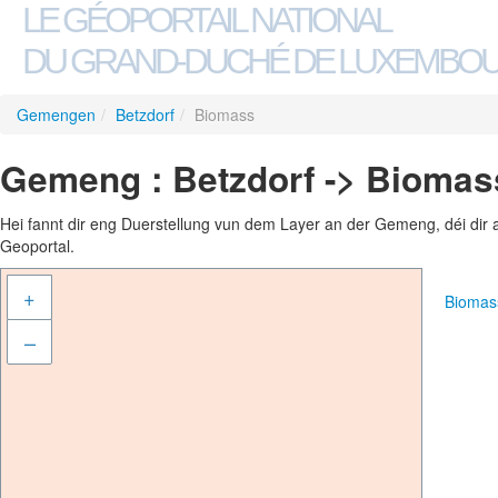
LE GÉOPORTAIL NATIONAL
DU GRAND-DUCHÉ DE LUXEMBO
Gemengen
/
Betzdorf
/
Biomass
Gemeng : Betzdorf -> Biomas
Hei fannt dir eng Duerstellung vun dem Layer an der Gemeng, déi dir 
Geoportal.
+
Biomas
–