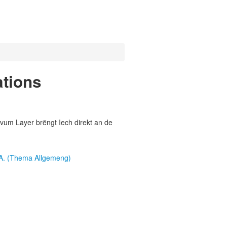
tions
vum Layer brëngt Iech direkt an de
A. (Thema Allgemeng)