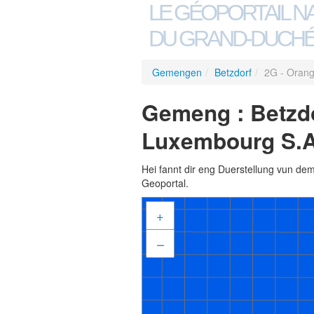
LE GÉOPORTAIL N
DU GRAND-DUCHÉ
Gemengen
/
Betzdorf
/
2G - Oran
Gemeng : Betzd
Luxembourg S.A
Hei fannt dir eng Duerstellung vun de
Geoportal.
+
–