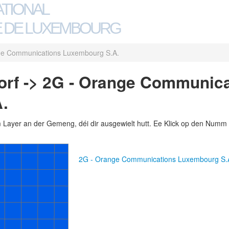
ATIONAL
 DE LUXEMBOURG
ge Communications Luxembourg S.A.
orf -> 2G - Orange Communica
.
m Layer an der Gemeng, déi dir ausgewielt hutt. Ee Klick op den Numm 
2G - Orange Communications Luxembourg S.