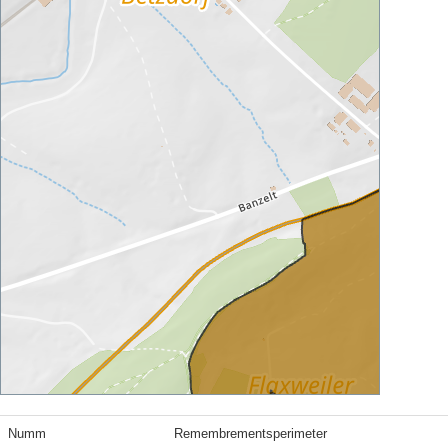
Numm
Remembrementsperimeter