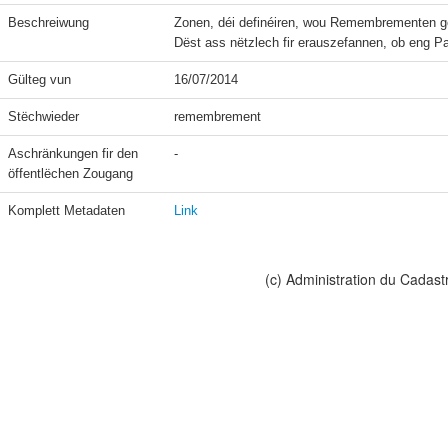
Beschreiwung
Zonen, déi definéiren, wou Remembrementen g
Dëst ass nëtzlech fir erauszefannen, ob eng Pa
Gülteg vun
16/07/2014
Stëchwieder
remembrement
Aschränkungen fir den 
-
öffentlëchen Zougang
Komplett Metadaten
Link
(c) Administration du Cadast