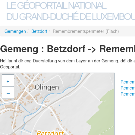
LE GÉOPORTAIL NATIONAL
DU GRAND-DUCHÉ DE LUXEMBO
Gemengen
/
Betzdorf
/
Remembrementsperimeter (Fläch)
Gemeng : Betzdorf -> Rememb
Hei fannt dir eng Duerstellung vun dem Layer an der Gemeng, déi dir 
Geoportal.
+
Rememb
Rememb
–
Rememb