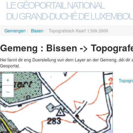
LE GÉOPORTAIL NATIONAL
DU GRAND-DUCHÉ DE LUXEMBO
Gemengen
/
Bissen
/
Topografesch Kaart 1:50k 2000
Gemeng : Bissen -> Topograf
Hei fannt dir eng Duerstellung vun dem Layer an der Gemeng, déi dir 
Geoportal.
+
Topogr
–