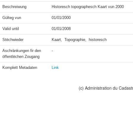
Beschreiwung
Historesch topographesch Kaart vun 2000
Gülteg vun
01/01/2000
Valid until
01/01/2008
Stëchwieder
Kaart,  Topographie,  historesch
Aschränkungen fir den 
-
öffentlëchen Zougang
Komplett Metadaten
Link
(c) Administration du Cadast