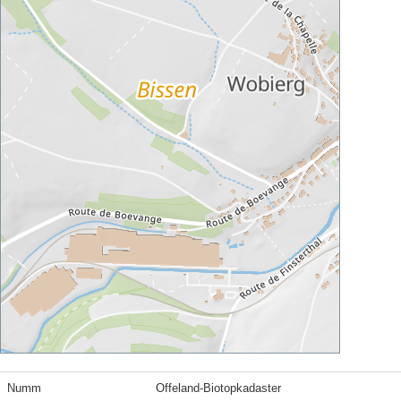
Numm
Offeland-Biotopkadaster