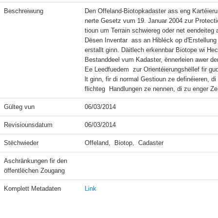
Beschreiwung
Den Offeland-Biotopkadaster ass eng Kartéieru
nerte Gesetz vum 19. Januar 2004 zur Protectiou
tioun um Terrain schwiereg oder net eendeiteg a
Dësen Inventar  ass an Hibléck op d'Erstellun
erstallt ginn. Däitlech erkennbar Biotope wi He
Bestanddeel vum Kadaster, ënnerleien awer der
Ee Leedfuedem  zur Orientéierungshëllef fir 
lt ginn, fir di normal Gestioun ze definéieren,
Gülteg vun
06/03/2014
Revisiounsdatum
06/03/2014
Stëchwieder
Offeland,  Biotop,  Cadaster
Aschränkungen fir den 
öffentlëchen Zougang
Komplett Metadaten
Link