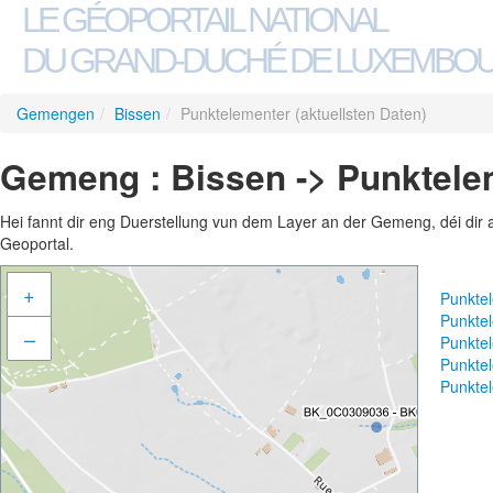
LE GÉOPORTAIL NATIONAL
DU GRAND-DUCHÉ DE LUXEMBO
Gemengen
/
Bissen
/
Punktelementer (aktuellsten Daten)
Gemeng : Bissen -> Punktelem
Hei fannt dir eng Duerstellung vun dem Layer an der Gemeng, déi dir 
Geoportal.
+
Punktel
Punktel
–
Punktel
Punktel
Punktel