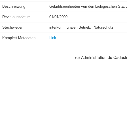
Beschreiwung
Revisiounsdatum
01/01/2009
Stëchwieder
Komplett Metadaten
Link
(c) Administration du Cadast