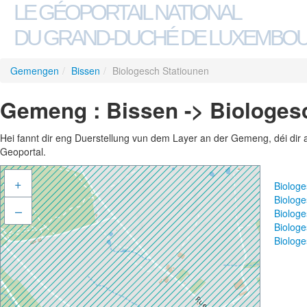
LE GÉOPORTAIL NATIONAL
DU GRAND-DUCHÉ DE LUXEMBO
Gemengen
/
Bissen
/
Biologesch Statiounen
Gemeng : Bissen -> Biologes
Hei fannt dir eng Duerstellung vun dem Layer an der Gemeng, déi dir 
Geoportal.
+
Biolog
Biolog
–
Biolog
Biolog
Biologe