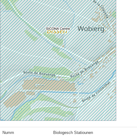
Numm
Biologesch Statiounen