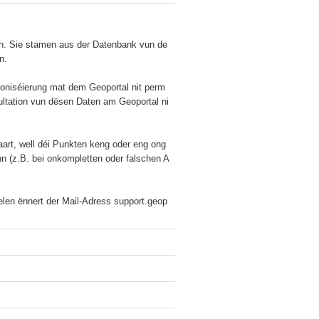
nn. Sie stamen aus der Datenbank vun de
.

hroniséierung mat dem Geoportal nit perm
ultation vun dësen Daten am Geoportal ni
art, well déi Punkten keng oder eng ong
nn (z.B. bei onkompletten oder falschen A
delen ënnert der Mail-Adress support.geop