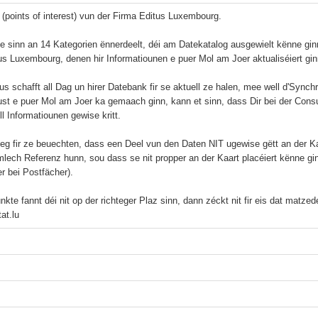
I (points of interest) vun der Firma Editus Luxembourg.

e sinn an 14 Kategorien ënnerdeelt, déi am Datekatalog ausgewielt kënne gi
us Luxembourg, denen hir Informatiounen e puer Mol am Joer aktualiséiert ginn
us schafft all Dag un hirer Datebank fir se aktuell ze halen, mee well d'Sync
ust e puer Mol am Joer ka gemaach ginn, kann et sinn, dass Dir bei der Cons
l Informatiounen gewise kritt.

eg fir ze beuechten, dass een Deel vun den Daten NIT ugewise gëtt an der Ka
lech Referenz hunn, sou dass se nit propper an der Kaart placéiert kënne gi
r bei Postfächer).

kte fannt déi nit op der richteger Plaz sinn, dann zéckt nit fir eis dat matze
at.lu