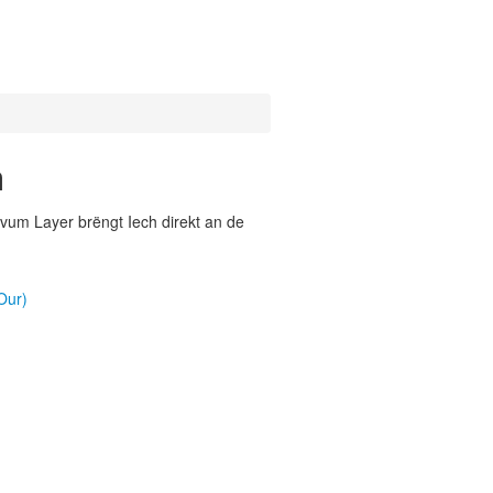
m
vum Layer brëngt Iech direkt an de
Our)