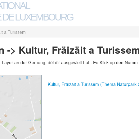
ATIONAL
 DE LUXEMBOURG
äit a Turissem
-> Kultur, Fräizäit a Turisse
m Layer an der Gemeng, déi dir ausgewielt hutt. Ee Klick op den Numm 
Kultur, Fräizäit a Turissem (Thema Naturpark 