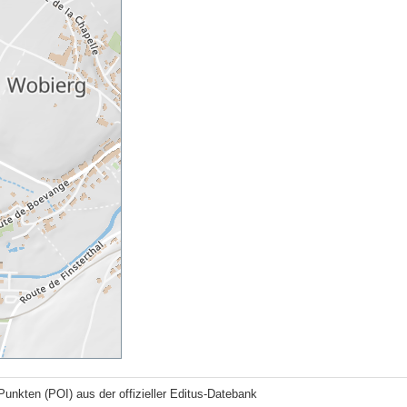
Punkten (POI) aus der offizieller Editus-Datebank