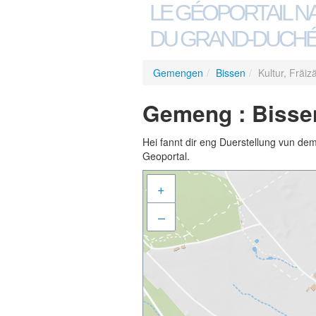
LE GÉOPORTAIL N
DU GRAND-DUCHÉ
Gemengen
/
Bissen
/
Kultur, Fräiz
Gemeng : Bissen 
Hei fannt dir eng Duerstellung vun de
Geoportal.
+
–