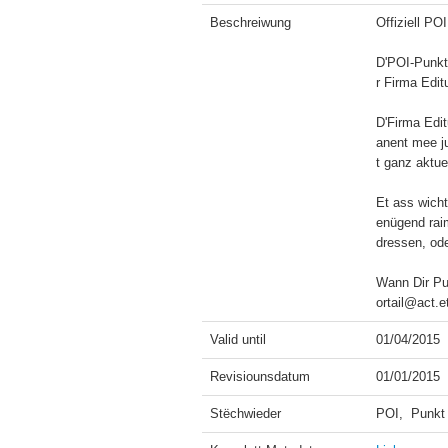
Beschreiwung
Offiziell PO
D'POI-Punkt
r Firma Edit
D'Firma Edit
anent mee j
t ganz aktuel
Et ass wicht
enügend raim
dressen, ode
Wann Dir Pun
ortail@act.et
Valid until
01/04/2015
Revisiounsdatum
01/01/2015
Stëchwieder
POI,  Punkt