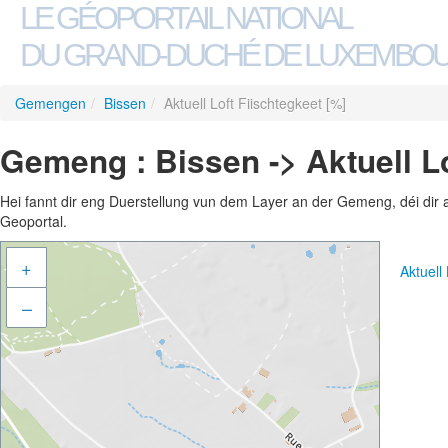
LE GÉOPORTAIL NATIONAL
DU GRAND-DUCHÉ DE LUXEMBO
Gemengen
/
Bissen
/
Aktuell Loft Fiischtegkeet [%]
Gemeng : Bissen -> Aktuell Lo
Hei fannt dir eng Duerstellung vun dem Layer an der Gemeng, déi dir 
Geoportal.
+
Aktuell
–