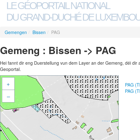
LE GÉOPORTAIL NATIONAL
DU GRAND-DUCHÉ DE LUXEMBO
Gemengen
/
Bissen
/
PAG
Gemeng : Bissen -> PAG
Hei fannt dir eng Duerstellung vun dem Layer an der Gemeng, déi dir 
Geoportal.
+
PAG (T
PAG (T
–