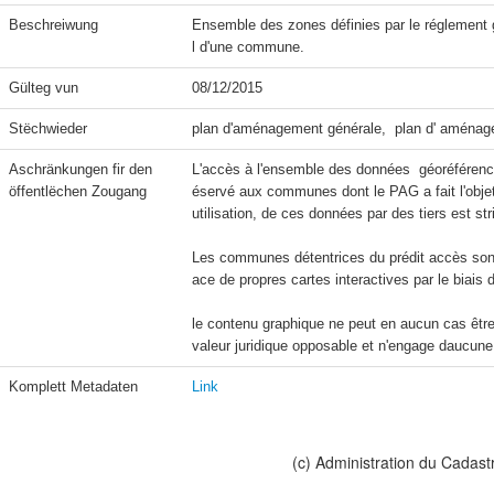
Beschreiwung
Ensemble des zones définies par le réglement 
l d'une commune.
Gülteg vun
08/12/2015
Stëchwieder
plan d'aménagement générale,  plan d' aménage
Aschränkungen fir den 
L'accès à l'ensemble des données  géoréférencé
öffentlëchen Zougang
éservé aux communes dont le PAG a fait l'objet 
utilisation, de ces données par des tiers est str
Les communes détentrices du prédit accès sont 
ace de propres cartes interactives par le biais
le contenu graphique ne peut en aucun cas être 
valeur juridique opposable et n'engage daucune 
Komplett Metadaten
Link
(c) Administration du Cadast