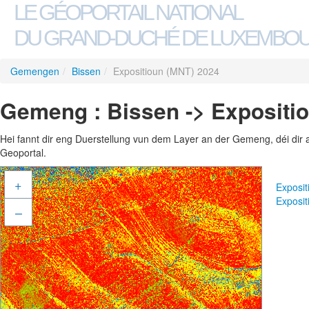
LE GÉOPORTAIL NATIONAL
DU GRAND-DUCHÉ DE LUXEMBO
Gemengen
/
Bissen
/
Expositioun (MNT) 2024
Gemeng : Bissen -> Expositi
Hei fannt dir eng Duerstellung vun dem Layer an der Gemeng, déi dir 
Geoportal.
+
Exposi
Exposi
–