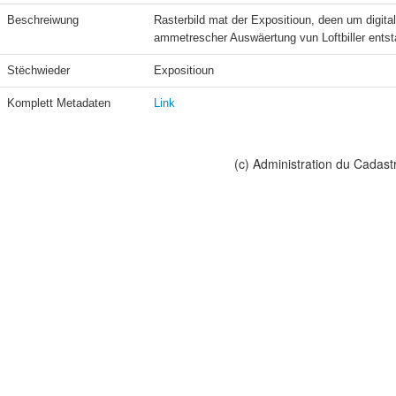
Beschreiwung
Rasterbild mat der Expositioun, deen um digit
ammetrescher Auswäertung vun Loftbiller ents
Stëchwieder
Expositioun
Komplett Metadaten
Link
(c) Administration du Cadast