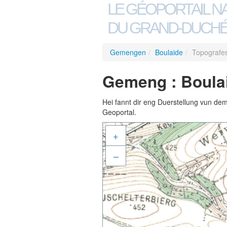
LE GÉOPORTAIL N
DU GRAND-DUCHÉ
Gemengen
/
Boulaide
/
Topografe
Gemeng : Boulai
Hei fannt dir eng Duerstellung vun de
Geoportal.
+
–