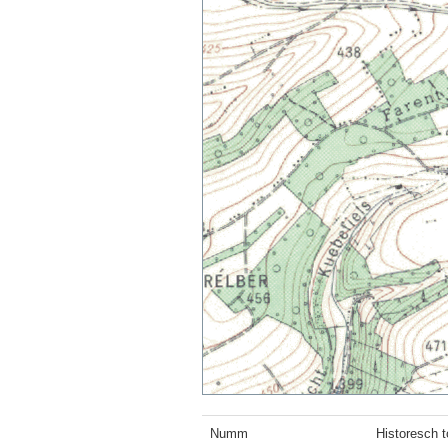
Numm
Historesch 