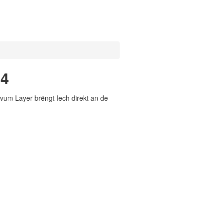
54
vum Layer brëngt Iech direkt an de