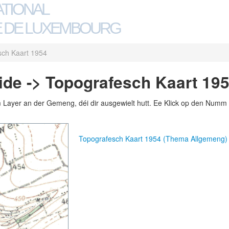
ATIONAL
 DE LUXEMBOURG
sch Kaart 1954
de -> Topografesch Kaart 19
m Layer an der Gemeng, déi dir ausgewielt hutt. Ee Klick op den Numm 
Topografesch Kaart 1954 (Thema Allgemeng)