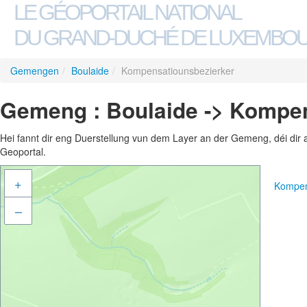
LE GÉOPORTAIL NATIONAL
DU GRAND-DUCHÉ DE LUXEMBO
Gemengen
/
Boulaide
/
Kompensatiounsbezierker
Gemeng : Boulaide -> Kompen
Hei fannt dir eng Duerstellung vun dem Layer an der Gemeng, déi dir 
Geoportal.
+
Kompen
–