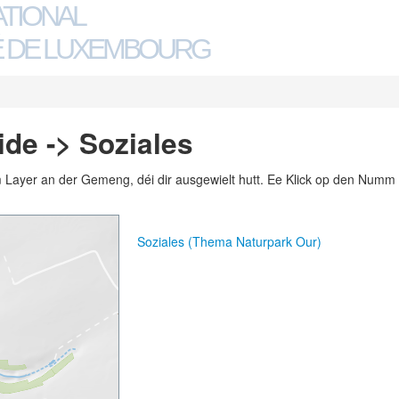
ATIONAL
 DE LUXEMBOURG
de -> Soziales
m Layer an der Gemeng, déi dir ausgewielt hutt. Ee Klick op den Numm 
Soziales (Thema Naturpark Our)