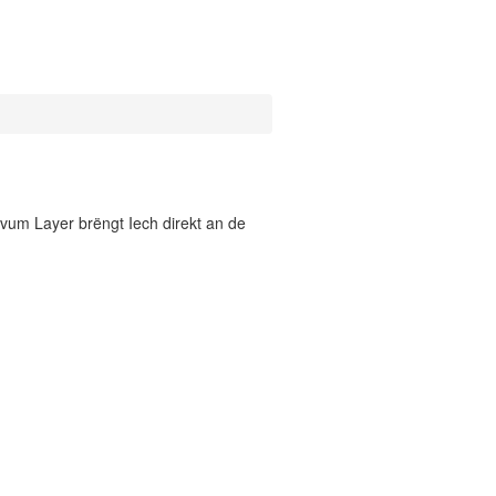
vum Layer brëngt Iech direkt an de