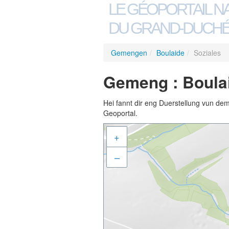
LE GÉOPORTAIL N
DU GRAND-DUCHÉ
Gemengen
/
Boulaide
/
Soziales
Gemeng : Boulai
Hei fannt dir eng Duerstellung vun de
Geoportal.
+
–