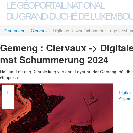
LE GÉOPORTAIL NATIONAL
DU GRAND-DUCHÉ DE LUXEMBO
Gemengen
/
Clervaux
/
Digitalen Uewerflächemodell - agefierwt
Gemeng : Clervaux -> Digital
mat Schummerung 2024
Hei fannt dir eng Duerstellung vun dem Layer an der Gemeng, déi dir 
Geoportal.
+
Digita
Allgem
–