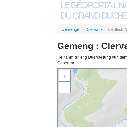
LE GÉOPORTAIL N
DU GRAND-DUCHÉ
Gemengen
/
Clervaux
/
Déidlech A
Gemeng : Clerva
Hei fannt dir eng Duerstellung vun de
Geoportal.
+
–