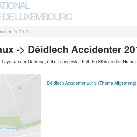
ATIONAL
 DE LUXEMBOURG
ccidenter 2019
ux -> Déidlech Accidenter 20
m Layer an der Gemeng, déi dir ausgewielt hutt. Ee Klick op den Numm 
Déidlech Accidenter 2019 (Thema Allgemeng)