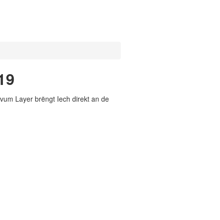
19
vum Layer brëngt Iech direkt an de