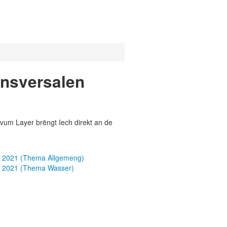
ansversalen
vum Layer brëngt Iech direkt an de
er 2021 (Thema Allgemeng)
er 2021 (Thema Wasser)