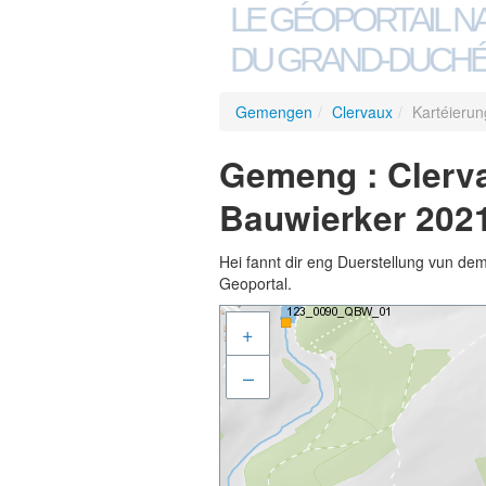
LE GÉOPORTAIL N
DU GRAND-DUCHÉ
Gemengen
/
Clervaux
/
Kartéierun
Gemeng : Clerva
Bauwierker 202
Hei fannt dir eng Duerstellung vun de
Geoportal.
+
–