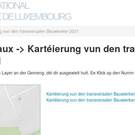
ATIONAL
 DE LUXEMBOURG
g vun den transversalen Bauwierker 2021
ux -> Kartéierung vun den tr
1
m Layer an der Gemeng, déi dir ausgewielt hutt. Ee Klick op den Numm 
Kartéierung vun den transversalen Bauwierk
Kartéierung vun den transversalen Bauwierk