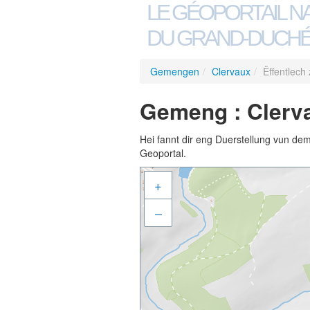
LE GÉOPORTAIL N
DU GRAND-DUCHÉ
Gemengen
/
Clervaux
/
Ëffentlec
Gemeng : Clerva
Hei fannt dir eng Duerstellung vun de
Geoportal.
+
–