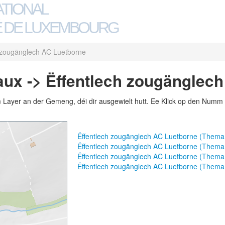
ATIONAL
 DE LUXEMBOURG
h zougänglech AC Luetborne
ux -> Ëffentlech zougänglec
m Layer an der Gemeng, déi dir ausgewielt hutt. Ee Klick op den Numm 
Ëffentlech zougänglech AC Luetborne (Thema
Ëffentlech zougänglech AC Luetborne (Thema
Ëffentlech zougänglech AC Luetborne (Them
Ëffentlech zougänglech AC Luetborne (Thema