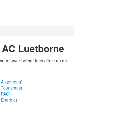
h AC Luetborne
vum Layer brëngt Iech direkt an de
 Allgemeng)
 Tourismus)
a PAG)
 Energie)