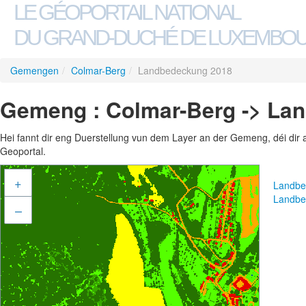
LE GÉOPORTAIL NATIONAL
DU GRAND-DUCHÉ DE LUXEMBO
Gemengen
/
Colmar-Berg
/
Landbedeckung 2018
Gemeng : Colmar-Berg -> La
Hei fannt dir eng Duerstellung vun dem Layer an der Gemeng, déi dir 
Geoportal.
+
Landbe
Landbe
–