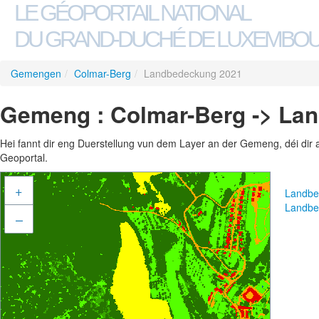
LE GÉOPORTAIL NATIONAL
DU GRAND-DUCHÉ DE LUXEMBO
Gemengen
/
Colmar-Berg
/
Landbedeckung 2021
Gemeng : Colmar-Berg -> La
Hei fannt dir eng Duerstellung vun dem Layer an der Gemeng, déi dir 
Geoportal.
+
Landbe
Landbe
–