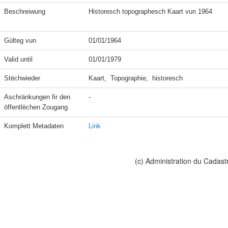
Beschreiwung
Historesch topographesch Kaart vun 1964

Gülteg vun
01/01/1964
Valid until
01/01/1979
Stëchwieder
Kaart,  Topographie,  historesch
Aschränkungen fir den 
-
öffentlëchen Zougang
Komplett Metadaten
Link
(c) Administration du Cadast