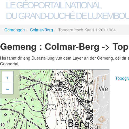
LE GÉOPORTAIL NATIONAL
DU GRAND-DUCHÉ DE LUXEMBO
Gemengen
/
Colmar-Berg
/
Topografesch Kaart 1:20k 1964
Gemeng : Colmar-Berg -> Top
Hei fannt dir eng Duerstellung vun dem Layer an der Gemeng, déi dir 
Geoportal.
+
Topogr
–