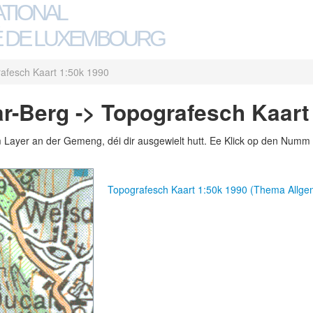
ATIONAL
 DE LUXEMBOURG
afesch Kaart 1:50k 1990
-Berg -> Topografesch Kaart
m Layer an der Gemeng, déi dir ausgewielt hutt. Ee Klick op den Numm 
Topografesch Kaart 1:50k 1990 (Thema Allg