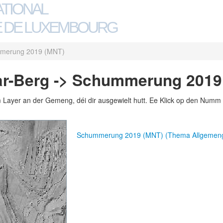
ATIONAL
 DE LUXEMBOURG
merung 2019 (MNT)
r-Berg -> Schummerung 2019
m Layer an der Gemeng, déi dir ausgewielt hutt. Ee Klick op den Numm 
Schummerung 2019 (MNT) (Thema Allgemen