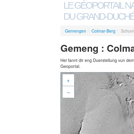
LE GÉOPORTAIL N
DU GRAND-DUCHÉ
Gemengen
/
Colmar-Berg
/
Schum
Gemeng : Colma
Hei fannt dir eng Duerstellung vun de
Geoportal.
+
–