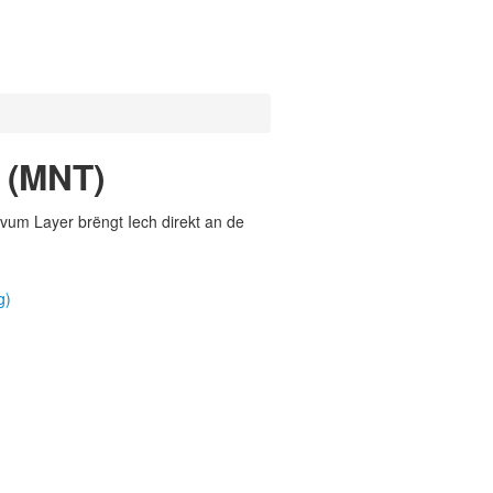
 (MNT)
vum Layer brëngt Iech direkt an de
g)