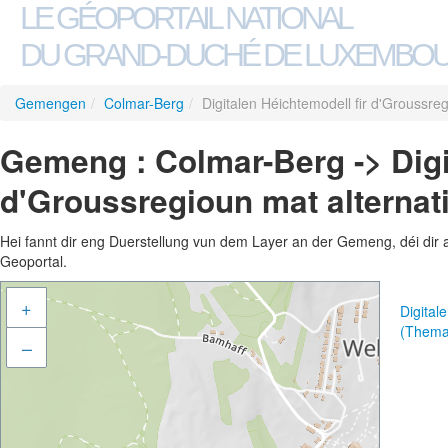
LE GÉOPORTAIL NATIONAL
DU GRAND-DUCHÉ DE LUXEMBO
Gemengen
/
Colmar-Berg
/
Digitalen Héichtemodell fir d'Groussre
Gemeng : Colmar-Berg -> Digi
d'Groussregioun mat alternat
Hei fannt dir eng Duerstellung vun dem Layer an der Gemeng, déi dir 
Geoportal.
+
Digital
(Thema
–