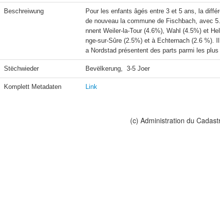
Beschreiwung
Pour les enfants âgés entre 3 et 5 ans, la diff
de nouveau la commune de Fischbach, avec 5.0%,
nnent Weiler-la-Tour (4.6%), Wahl (4.5%) et He
nge-sur-Sûre (2.5%) et à Echternach (2.6 %). I
a Nordstad présentent des parts parmi les plus 
Stëchwieder
Bevëlkerung,  3-5 Joer
Komplett Metadaten
Link
(c) Administration du Cadast