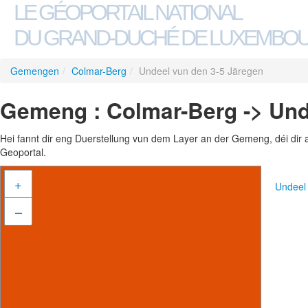
LE GÉOPORTAIL NATIONAL
DU GRAND-DUCHÉ DE LUXEMBO
Gemengen
/
Colmar-Berg
/
Undeel vun den 3-5 Järegen
Gemeng : Colmar-Berg -> Und
Hei fannt dir eng Duerstellung vun dem Layer an der Gemeng, déi dir 
Geoportal.
+
Undeel
–