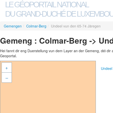
LE GÉOPORTAIL NATIONAL
DU GRAND-DUCHÉ DE LUXEMBO
Gemengen
/
Colmar-Berg
/
Undeel vun den 65-74 Järegen
Gemeng : Colmar-Berg -> Und
Hei fannt dir eng Duerstellung vun dem Layer an der Gemeng, déi dir 
Geoportal.
+
Undeel
–