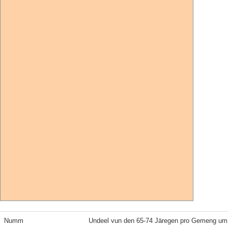
Numm
Undeel vun den 65-74 Järegen pro Gemeng um 