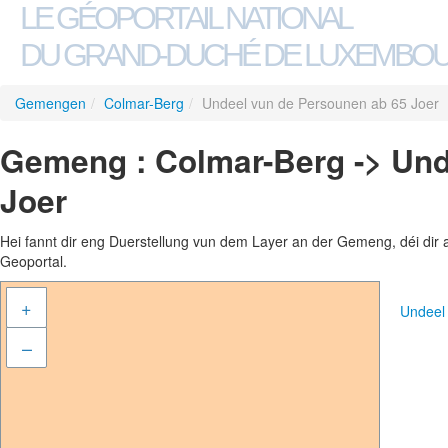
LE GÉOPORTAIL NATIONAL
DU GRAND-DUCHÉ DE LUXEMBO
Gemengen
/
Colmar-Berg
/
Undeel vun de Persounen ab 65 Joer
Gemeng : Colmar-Berg -> Und
Joer
Hei fannt dir eng Duerstellung vun dem Layer an der Gemeng, déi dir 
Geoportal.
+
Undeel
–