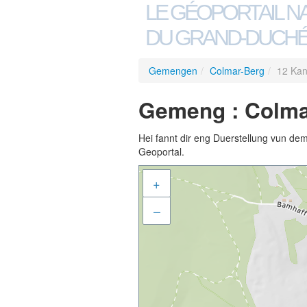
LE GÉOPORTAIL N
DU GRAND-DUCHÉ
Gemengen
/
Colmar-Berg
/
12 Ka
Gemeng : Colma
Hei fannt dir eng Duerstellung vun de
Geoportal.
+
–