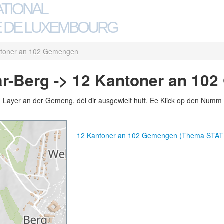
ATIONAL
 DE LUXEMBOURG
ntoner an 102 Gemengen
r-Berg -> 12 Kantoner an 10
m Layer an der Gemeng, déi dir ausgewielt hutt. Ee Klick op den Numm 
12 Kantoner an 102 Gemengen (Thema STA