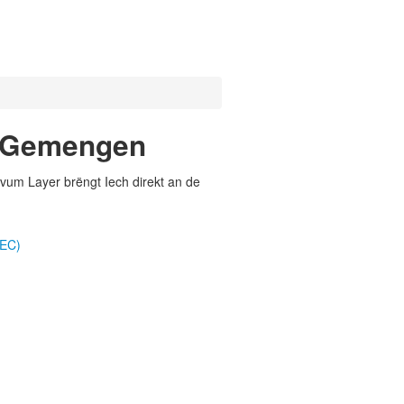
2 Gemengen
vum Layer brëngt Iech direkt an de
TEC)