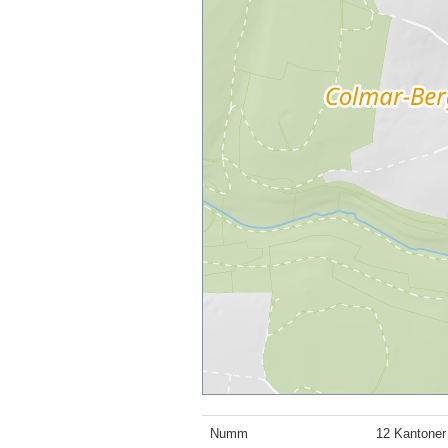
Numm
12 Kantoner