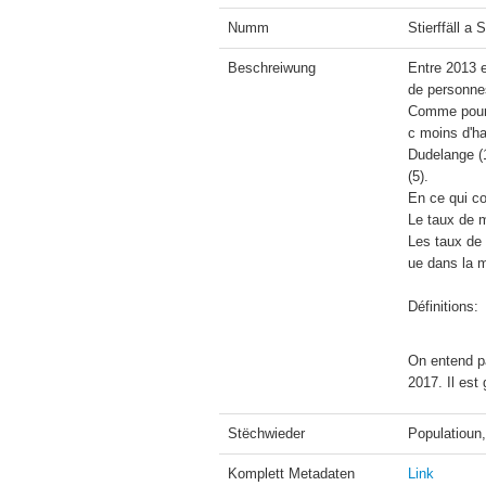
Numm
Stierffäll a
Beschreiwung
Entre 2013 
de personne
Comme pour 
c moins d'ha
Dudelange (1
(5).

En ce qui co
Le taux de m
Les taux de
ue dans la m
Définitions:
On entend pa
2017. Il est
Stëchwieder
Populatioun,
Komplett Metadaten
Link