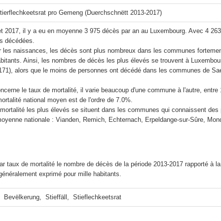
 Stierflechkeetsrat pro Gemeng (Duerchschnëtt 2013-2017)
et 2017, il y a eu en moyenne 3 975 décès par an au Luxembourg. Avec 4 263 
s décédées.

les naissances, les décès sont plus nombreux dans les communes forteme
bitants. Ainsi, les nombres de décès les plus élevés se trouvent à Luxembour
71), alors que le moins de personnes ont décédé dans les communes de Saeul 
ncerne le taux de mortalité, il varie beaucoup d'une commune à l'autre, entr
ortalité national moyen est de l'ordre de 7.0%.

 mortalité les plus élevés se situent dans les communes qui connaissent des
oyenne nationale : Vianden, Remich, Echternach, Erpeldange-sur-Sûre, Mondor
r taux de mortalité le nombre de décès de la période 2013-2017 rapporté à l
 généralement exprimé pour mille habitants.
  Bevëlkerung,  Stieffäll,  Stieflechkeetsrat