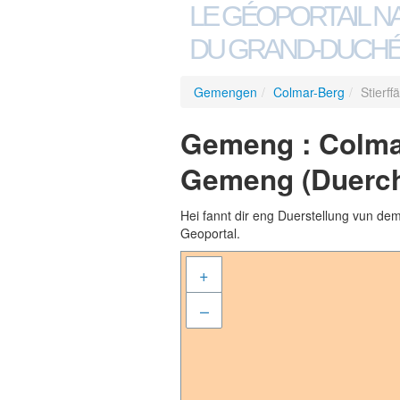
LE GÉOPORTAIL N
DU GRAND-DUCHÉ
Gemengen
/
Colmar-Berg
/
Stierf
Gemeng : Colmar-
Gemeng (Duerch
Hei fannt dir eng Duerstellung vun de
Geoportal.
+
–