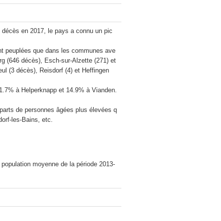
décès en 2017, le pays a connu un pic 
nt peuplées que dans les communes ave
g (646 décès), Esch-sur-Alzette (271) et 
(3 décès), Reisdorf (4) et Heffingen 
e 1.7% à Helperknapp et 14.9% à Vianden. 
 parts de personnes âgées plus élevées q
f-les-Bains, etc.

a population moyenne de la période 2013-