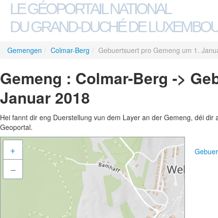
LE GÉOPORTAIL NATIONAL
DU GRAND-DUCHÉ DE LUXEMBO
Gemengen
/
Colmar-Berg
/
Gebuertsuert pro Gemeng um 1. Janu
Gemeng : Colmar-Berg -> Geb
Januar 2018
Hei fannt dir eng Duerstellung vun dem Layer an der Gemeng, déi dir 
Geoportal.
+
Gebuer
–