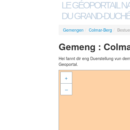
LE GÉOPORTAIL N
DU GRAND-DUCHÉ
Gemengen
/
Colmar-Berg
/
Bestue
Gemeng : Colma
Hei fannt dir eng Duerstellung vun de
Geoportal.
+
–