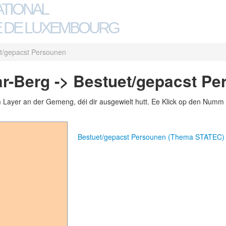
ATIONAL
 DE LUXEMBOURG
t/gepacst Persounen
r-Berg -> Bestuet/gepacst Pe
m Layer an der Gemeng, déi dir ausgewielt hutt. Ee Klick op den Numm 
Bestuet/gepacst Persounen (Thema STATEC)