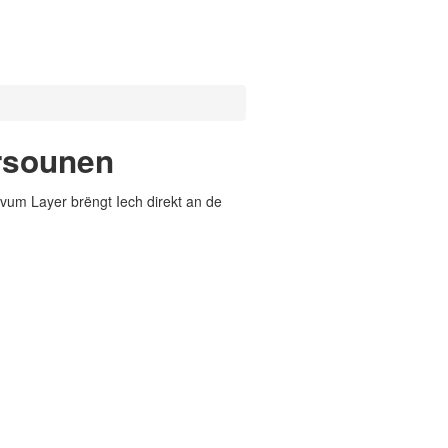
rsounen
vum Layer brëngt Iech direkt an de