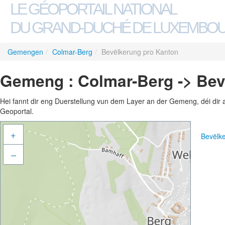
LE GÉOPORTAIL NATIONAL
DU GRAND-DUCHÉ DE LUXEMBO
Gemengen
/
Colmar-Berg
/
Bevëlkerung pro Kanton
Gemeng : Colmar-Berg -> Bev
Hei fannt dir eng Duerstellung vun dem Layer an der Gemeng, déi dir 
Geoportal.
+
Bevëlk
–