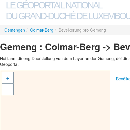
LE GÉOPORTAIL NATIONAL
DU GRAND-DUCHÉ DE LUXEMBO
Gemengen
/
Colmar-Berg
/
Bevëlkerung pro Gemeng
Gemeng : Colmar-Berg -> Be
Hei fannt dir eng Duerstellung vun dem Layer an der Gemeng, déi dir 
Geoportal.
+
Bevëlk
–