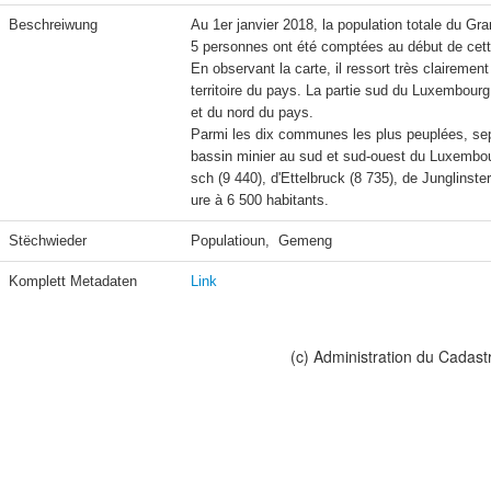
Beschreiwung
Au 1er janvier 2018, la population totale du G
5 personnes ont été comptées au début de cet
En observant la carte, il ressort très clairemen
territoire du pays. La partie sud du Luxembourg
et du nord du pays.

Parmi les dix communes les plus peuplées, sept 
bassin minier au sud et sud-ouest du Luxembou
sch (9 440), d'Ettelbruck (8 735), de Junglinste
ure à 6 500 habitants.
Stëchwieder
Populatioun,  Gemeng
Komplett Metadaten
Link
(c) Administration du Cadast