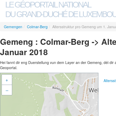
LE GÉOPORTAIL NATIONAL
DU GRAND-DUCHÉ DE LUXEMBO
Gemengen
/
Colmar-Berg
/
Altersstruktur pro Gemeng um 1. Janu
Gemeng : Colmar-Berg -> Alt
Januar 2018
Hei fannt dir eng Duerstellung vun dem Layer an der Gemeng, déi dir 
Geoportal.
+
Alters
–