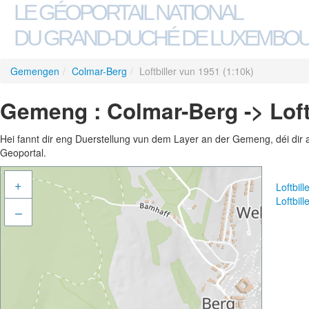
LE GÉOPORTAIL NATIONAL
DU GRAND-DUCHÉ DE LUXEMBO
Gemengen
/
Colmar-Berg
/
Loftbiller vun 1951 (1:10k)
Gemeng : Colmar-Berg -> Loftb
Hei fannt dir eng Duerstellung vun dem Layer an der Gemeng, déi dir 
Geoportal.
+
Loftbil
Loftbil
–