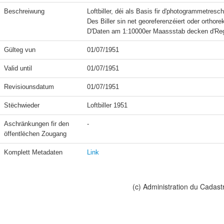
Beschreiwung
Loftbiller, déi als Basis fir d'photogrammetres
Des Biller sin net georeferenzéiert oder orthorekti
Gülteg vun
01/07/1951
Valid until
01/07/1951
Revisiounsdatum
01/07/1951
Stëchwieder
Loftbiller 1951
Aschränkungen fir den 
-
öffentlëchen Zougang
Komplett Metadaten
Link
(c) Administration du Cadast