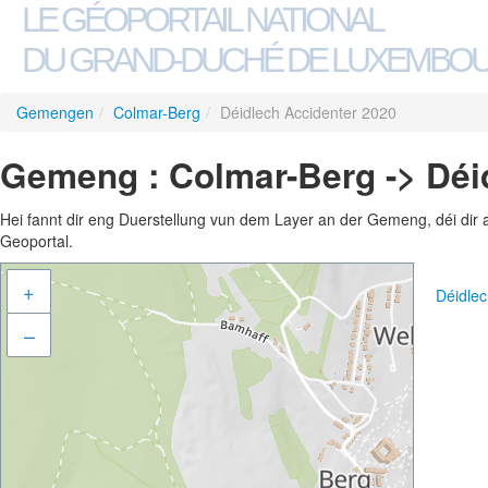
LE GÉOPORTAIL NATIONAL
DU GRAND-DUCHÉ DE LUXEMBO
Gemengen
/
Colmar-Berg
/
Déidlech Accidenter 2020
Gemeng : Colmar-Berg -> Déi
Hei fannt dir eng Duerstellung vun dem Layer an der Gemeng, déi dir 
Geoportal.
+
Déidle
–