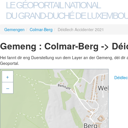
LE GÉOPORTAIL NATIONAL
DU GRAND-DUCHÉ DE LUXEMBO
Gemengen
/
Colmar-Berg
/
Déidlech Accidenter 2021
Gemeng : Colmar-Berg -> Déi
Hei fannt dir eng Duerstellung vun dem Layer an der Gemeng, déi dir 
Geoportal.
+
Déidle
–